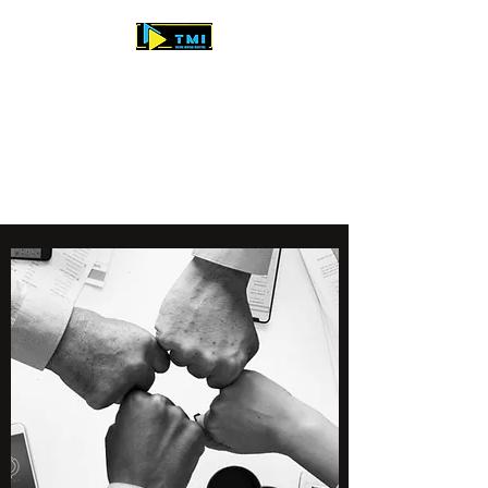
TAVERNE MONTAGE
INDUSTRIEL T.M.I
Entreprise de câblage
industriel